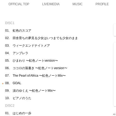
OFFICIAL TOP
LIVE/MEDIA
MUSIC
PROFILE
DISC1
01. 虹色のスコア
02. 田舎育ちの夢見る少女はいつまでも少女のまま
03. ウィークエンドナイトメア
04. アンブレラ
05. ひまわり 〜虹色ノートversion〜
06. ココロの落書き 〜虹色ノートversion〜
07. The Pearl of Africa 〜虹色ノートMix〜
08. GOAL
09. 涙のゆくえ 〜虹色ノートMix〜
10. ピアノのうた
DISC2
01. はじめの一歩