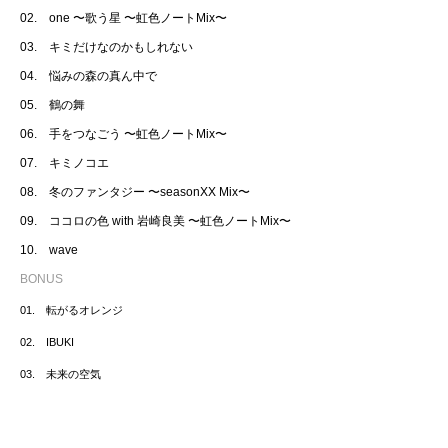
02. one 〜歌う星 〜虹色ノートMix〜
03. キミだけなのかもしれない
04. 悩みの森の真ん中で
05. 鶴の舞
06. 手をつなごう 〜虹色ノートMix〜
07. キミノコエ
08. 冬のファンタジー 〜seasonXX Mix〜
09. ココロの色 with 岩崎良美 〜虹色ノートMix〜
10. wave
BONUS
01. 転がるオレンジ
02. IBUKI
03. 未来の空気