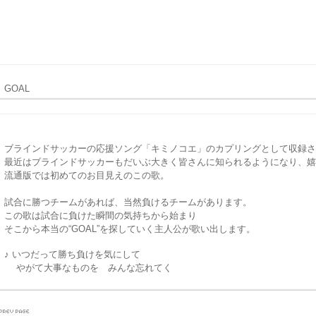
GOAL
ブラインドサッカーの応援ソング「キミノコエ」の
カプリングとして収録さ
最近はブラインドサッカーもだいぶ大きく皆さんに知られるようになり、
嬉
流通版では初めてのお目見えのこの歌。
試合に勝つチームがあれば、当然負けるチームがあります。
この歌は試合に負けた瞬間の気持ちから始まり
そこから本当の“GOAL”を探していく主人公が歌い出します。
♪ いつだって勝ち負けを気にして
やがて大事なものを みんな忘れてく