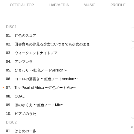
OFFICIAL TOP
LIVE/MEDIA
MUSIC
PROFILE
DISC1
01. 虹色のスコア
02. 田舎育ちの夢見る少女はいつまでも少女のまま
03. ウィークエンドナイトメア
04. アンブレラ
05. ひまわり 〜虹色ノートversion〜
06. ココロの落書き 〜虹色ノートversion〜
07. The Pearl of Africa 〜虹色ノートMix〜
08. GOAL
09. 涙のゆくえ 〜虹色ノートMix〜
10. ピアノのうた
DISC2
01. はじめの一歩