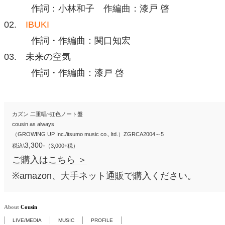
作詞：小林和子 作編曲：漆戸 啓
02.
IBUKI
作詞・作編曲：関口知宏
03. 未来の空気
作詞・作編曲：漆戸 啓
カズン 二重唱~虹色ノート盤
cousin as always
（GROWING UP Inc./itsumo music co., ltd.）ZGRCA2004～5
3,300-
税込\
（3,000+税）
ご購入はこちら ＞
※amazon、大手ネット通販で購入ください。
About
Cousin
LIVE/MEDIA
MUSIC
PROFILE