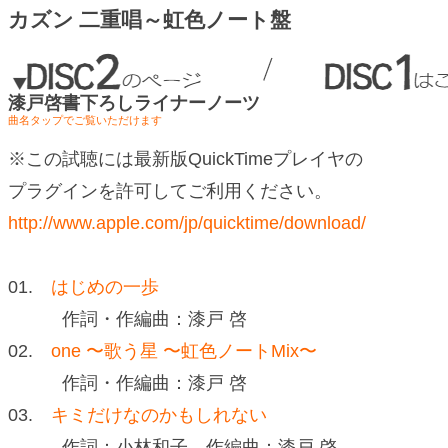
カズン 二重唱
～虹色ノート盤
漆戸啓書下ろしライナーノーツ
曲名タップでご覧いただけます
※この試聴には最新版QuickTimeプレイヤの
プラグインを許可してご利用ください。
http://www.apple.com/jp/quicktime/download/
01.
はじめの一歩
作詞・作編曲：漆戸 啓
02.
one 〜歌う星 〜虹色ノートMix〜
作詞・作編曲：漆戸 啓
03.
キミだけなのかもしれない
作詞：小林和子 作編曲：漆戸 啓