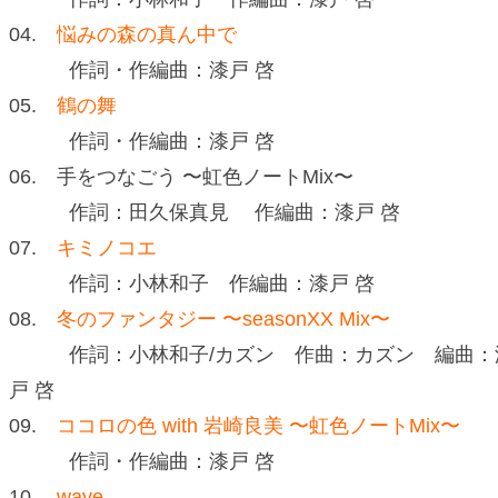
04.
悩みの森の真ん中で
作詞・作編曲：漆戸 啓
05.
鶴の舞
作詞・作編曲：漆戸 啓
06. 手をつなごう 〜虹色ノートMix〜
作詞：田久保真見 作編曲：漆戸 啓
07.
キミノコエ
作詞：小林和子 作編曲：漆戸 啓
08.
冬のファンタジー 〜seasonXX Mix〜
作詞：小林和子/カズン 作曲：カズン 編曲：
戸 啓
09.
ココロの色 with 岩崎良美 〜虹色ノートMix〜
作詞・作編曲：漆戸 啓
10.
wave