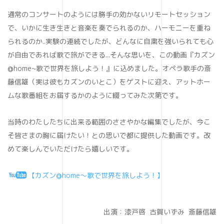
通常のコンサートのようには勝手の効かないリモートセッション
で、いかに生き生きと音楽を奏でられるのか、ハーモニーを重ね
られるのか..実験の連続でしたが、どんなに自粛を強いられても心
が自由であれば歌で旅ができる...そんな思いを、この動画『カズン
@home~歌で世界を旅しよう！』
に込めました。
オペラ歌手の斎
藤信雄（実は彼もカズンのいとこ）をゲストに迎え、アットホー
ムな歌番組をお届するかのように綴ってみた次第です。
当時のわたしたちに出来る範囲のささやかな編集でしたが、今こ
そ皆さまの
胸に届けたい！との思いで都に提供した動画です。改
めて楽しんでいただけたら嬉しいです。
【カズン@home～歌で世界を旅しよう！】
出演：漆戸啓 古賀いずみ 斎藤信雄