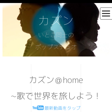
カズン
いとこ同士の
ポップスデュオ
カズン＠home
~歌で世界を旅しよう！
最新動画をタップ